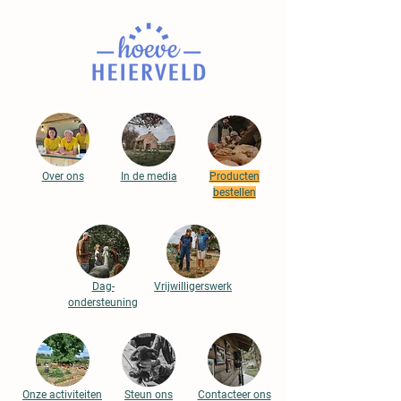
Over ons
In de media
Producten
bestellen
Dag-
Vrijwilligerswerk
ondersteuning
Onze activiteiten
Steun ons
Contacteer ons